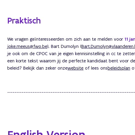
Praktisch
We vragen geïnteresseerden om zich aan te melden voor
11 j
joke.meeus@fwo.be
), Bart Dumolyn (
Bart.Dumolyn@vlaanderen
je ook om de CPOC van je eigen kennisinstelling in cc te zetten
een korte tekst waarom jij de perfecte kandidaat bent voor de
beleid? Bekijk dan zeker onze
website
of lees ons
beleidsplan
of
----------------------------------------------------------------------
English Version