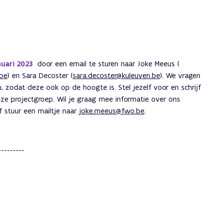
anuari 2023
door een email te sturen naar Joke Meeus (
.be
) en Sara Decoster (
sara.decoster@kuleuven.be
). We vragen
, zodat deze ook op de hoogte is. Stel jezelf voor en schrijf
ze projectgroep. Wil je graag mee informatie over ons
 stuur een mailtje naar
joke.meeus@fwo.be
.
---------