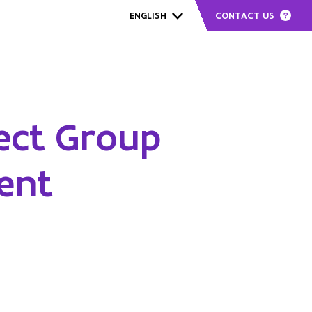
CONTACT US
ENGLISH
Community
Network Day
News & Events
ject Group
ent