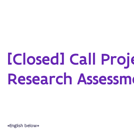
About
Network organisation
Topics
[Closed] Call Pro
Research Assessm
*
English below*